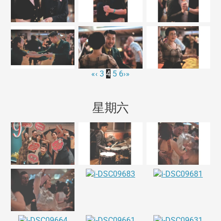
«
‹
3
4
5
6
›
»
星期六